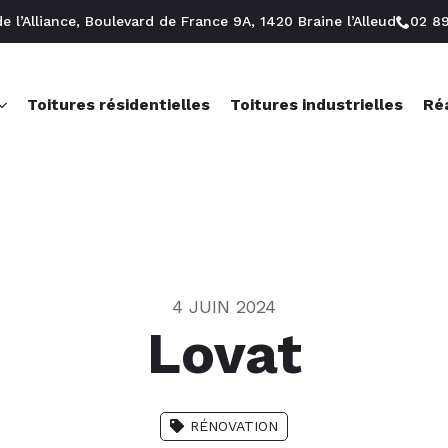
e l’Alliance, Boulevard de France 9A, 1420 Braine l’Alleud
02 8
Toitures résidentielles
Toitures industrielles
Réa
4 JUIN 2024
Lovat
RÉNOVATION