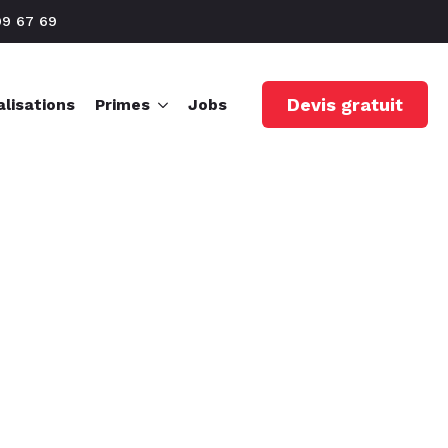
99 67 69
Devis gratuit
lisations
Primes
Jobs