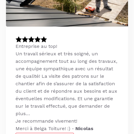
Entreprise au top!
Un travail sérieux et très soigné, un
accompagnement tout au long des travaux,
une équipe sympathique avec un résultat
Entreprise extrêmement sérieuse et
de qualité! La visite des patrons sur le
Entreprise extrêmement sérieuse et
professionnelle, qui emploie des ouvriers
chantier afin de s’assurer de la satisfaction
professionnelle, qui emploie des ouvriers
très consciencieux. Nous avons fait appel à
du client et de répondre aux besoins et aux
très consciencieux. Nous avons fait appel à
Très satisfait de cette entreprise qui a refait
leurs services pour la rénovation complète
éventuelles modifications. Et une garantie
Très satisfait de cette entreprise qui a refait
leurs services pour la rénovation complète
et isolé notre toiture et qui a également
de notre toiture, et nous sommes ravis du
sur le travail effectué, que demander de
et isolé notre toiture et qui a également
de notre toiture, et nous sommes ravis du
réalisé un agrandissement de lucarne. Les
résultat final ! Travail impeccable, des
plus…
réalisé un agrandissement de lucarne. Les
résultat final ! Travail impeccable, des
couvreurs ont été très consciencieux de A à
conseils aux finitions. Nous les
Je recommande vivement!
couvreurs ont été très consciencieux de A à
conseils aux finitions. Nous les
Z. -
recommandons vivement ! -
Merci à Belga Toiture! :) -
Z. -
recommandons vivement ! -
Ethan
Ethan
Nicolas
Christopher
Christopher